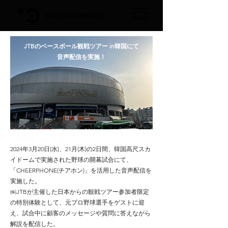
JTBのベースボール観戦ツアー in韓国にて
音声配信を実施！
2024年3月20日(水)、21月(木)の2日間、韓国高尺スカ
イドームで実施された野球の開幕試合にて、
「CHEERPHONE(チアホン)」を活用した音声配信を
実施した。
㈱JTBが主催した日本からの観戦ツアー参加者限定
の特別体験として、元プロ野球選手をゲストに迎
え、試合中に顧客のメッセージや質問に答えながら
解説を配信した。