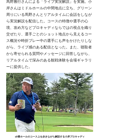
馬野雅行さんによる「ライブ実況解説」を実施。小
岸さんはミドルホールの中間地点に立ち、グリーン
周りにいる馬野さんとリアルタイムに会話をしなが
ら実況解説を配信した。コースの特徴や選手の心
境、攻め方などプロキャディならではの視点を織り
交ぜたり、選手ごとのショット地点から見えるコー
ス概況や時折プレー中の選手にも声をかけたりしな
がら、ライブ感のある配信となった。また、聴取者
から寄せられる質問やメッセージに回答しながら、
リアルタイムで深みのある観戦体験を会場ギャラリ
ーに提供した。
18番ホールのコース上を歩きながら解説する小岸プロキャディ