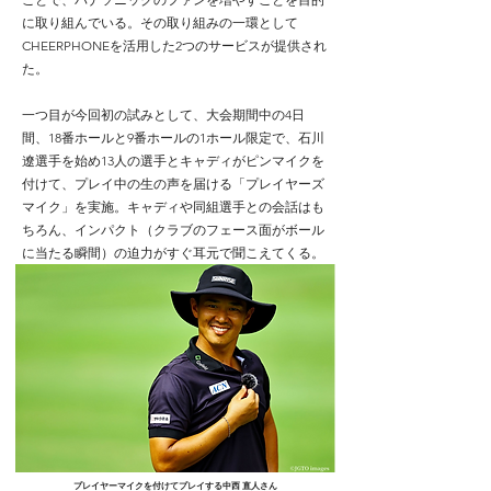
に取り組んでいる。その取り組みの一環として
CHEERPHONEを活用した2つのサービスが提供され
た。​
一つ目が今回初の試みとして、大会期間中の4日
間、18番ホールと9番ホールの1ホール限定で、石川
遼選手を始め13人の選手とキャディがピンマイクを
付けて、プレイ中の生の声を届ける「プレイヤーズ
マイク」を実施。キャディや同組選手との会話はも
ちろん、インパクト（クラブのフェース面がボール
に当たる瞬間）の迫力がすぐ耳元で聞こえてくる。
プレイヤーマイクを付けてプレイする中西 直人さん