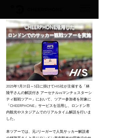
CHEERPHONE活用した
ロンドンでのサッカー観戦ツアーを実施
2025年1月31日～5日に掛けてHIS社が主催する「林
陵平さんの解説付き アーセナルvsマンチェスターシ
ティ観戦ツアー」において、ツアー参加者を対象に
「CHEERPHONE」サービスを活用し、ロンドン市
内観光やスタジアムでのリアルタイム解説を行いま
した。
本ツアーでは、元Jリーガーで人気サッカー解説者
の林陵平さんと共にロンドン市内観光や現地でのサ