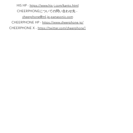
HIS HP -
https://www.his-j.com/kanto.html
CHEERPHONEについての問い合わせ先 -
cheerphone@ml.jp.panasonic.com
CHEERPHONE HP -
https://www.cheerphone.jp/
CHEERPHONE X -
https://twitter.com/cheerphone1