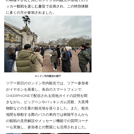
ッカー観戦を楽しむ趣旨で企画され、この特別体験
に多くの方が参加されました。
ロンドン市内観光の様子
ツアー初日のロンドン市内観光では、ツアー参加者
がイヤホンを装着し、各自のスマートフォンで、
CHEERPHONEで配信される現地ガイドの説明を聞
きながら、ビッグベンやバッキンガム宮殿、大英博
物館などの主要の観光地を巡りました。また、観光
地間を移動する際のバスの車内では林陵平さんから
の観戦の見所解説やメッセージ機能での質問コーナ
ーも実施し、参加者との懇親にも活用されました。