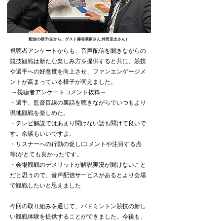
配信の様子(左から、ゲスト篠谷菜留さん,舛田圭太さん）
視聴者アンケートからも、音声配信を聞きながらの
競技観戦は新たな楽しみ方を提供すると共に、競技
や選手への好意度を向上させ、ファンエンゲージメ
ントが高まっている様子が伺えました。
～視聴者アンケートコメント抜粋～
・選手、監督目線の裏話を聴きながらでいつもより
現地観戦を楽しめた。
・テレビ解説ではあまり聞けない話も聞けて良いで
す。余談もいいですよ。
・リスナーへの行動の促し(コメントや注目する点
等)がとても良かったです。
・会場観戦のデメリットが解説実況が聞けないこと
だと思うので、音声配信サービスがあるとより会場
で観戦したいと思えました
今回の取り組みを通じて、バドミントン競技の新し
い観戦体験を提供することができました。今後も、