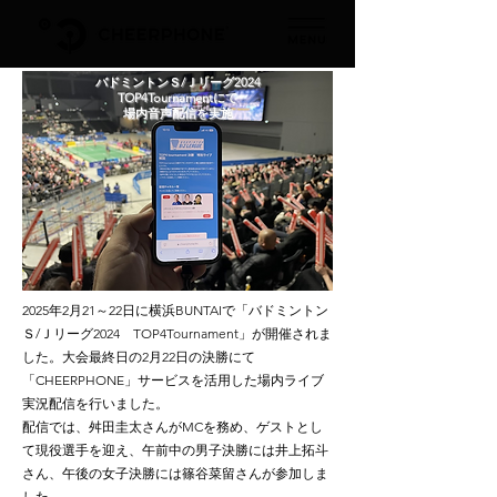
バドミントンＳ/Ｊリーグ2024
TOP4Tournamentにて
場内音声配信を実施
2025年2月21～22日に横浜BUNTAIで「バドミントン
Ｓ/Ｊリーグ2024 TOP4Tournament」が開催されま
した。大会最終日の2月22日の決勝にて
「CHEERPHONE」サービスを活用した場内ライブ
実況配信を行いました。
配信では、舛田圭太さんがMCを務め、ゲストとし
て現役選手を迎え、午前中の男子決勝には井上拓斗
さん、午後の女子決勝には篠谷菜留さんが参加しま
した。