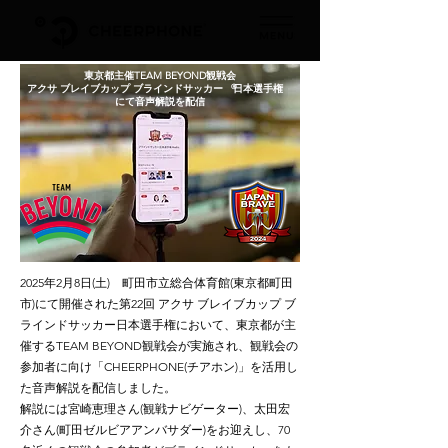
東京都主催TEAM BEYOND観戦会
アクサ ブレイブカップ ブラインドサッカー 日本選手権
®
にて音声解説を配信
2025年2月8日(土) 町田市立総合体育館(東京都町田
市)にて開催された第22回 アクサ ブレイブカップ ブ
ラインドサッカー日本選手権において、東京都が主
催するTEAM BEYOND観戦会が実施され、観戦会の
参加者に向け「CHEERPHONE(チアホン)」を活用し
た音声解説を配信しました。
解説には宮崎恵理さん(観戦ナビゲーター)、太田宏
介さん(町田ゼルビアアンバサダー)をお迎えし、70