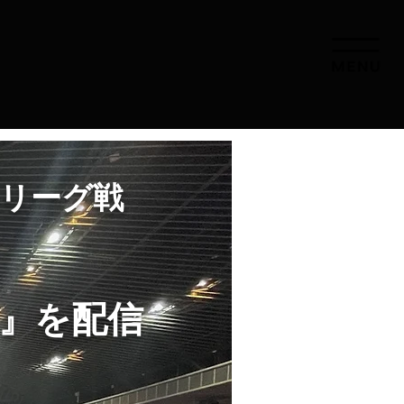
B1リーグ戦
』を配信