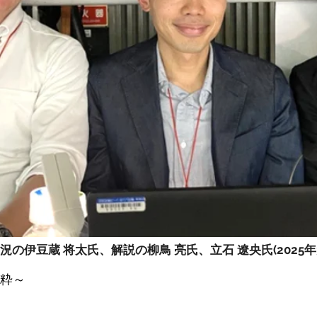
況の伊豆蔵 将太氏、解説の柳鳥 亮氏、立石 遼央氏(2025年3
粋～