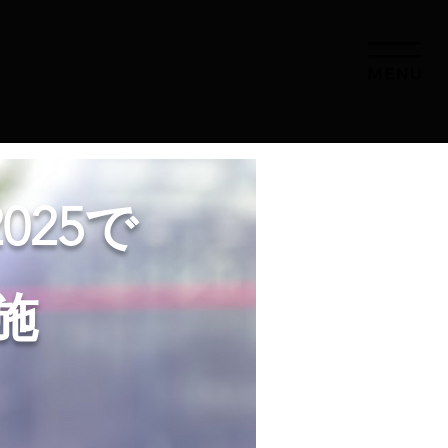
2025で
施