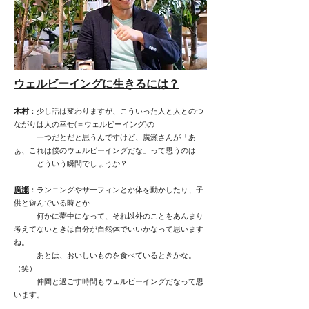
ウェルビーイングに生きるには？
木村
：少し話は変わりますが、こういった人と人とのつ
ながりは人の幸せ(＝ウェルビーイング)の
一つだとだと思うんですけど、廣瀬さんが「あ
ぁ、これは僕のウェルビーイングだな」って思うのは
どういう瞬間でしょうか？
廣瀬
：ランニングやサーフィンとか体を動かしたり、子
供と遊んでいる時とか
何かに夢中になって、それ以外のことをあんまり
考えてないときは自分が自然体でいいかなって思います
ね。
あとは、おいしいものを食べているときかな。
（笑）
仲間と過ごす時間もウェルビーイングだなって思
います。