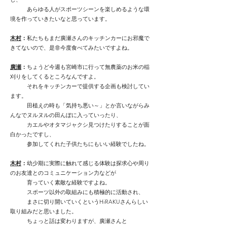
あらゆる人がスポーツシーンを楽しめるような環
境を作っていきたいなと思っています。
木村
：
私たちもまだ廣瀬さんのキッチンカーにお邪魔で
きてないので、是非今度食べてみたいですよね。
廣瀬
：
ちょうど今週も宮崎市に行って無農薬のお米の稲
刈りをしてくるところなんですよ。
それをキッチンカーで提供する企画も検討してい
ます。
田植えの時も「気持ち悪い～」とか言いながらみ
んなでヌルヌルの田んぼに入っていったり、
カエルやオタマジャクシ見つけたりすることが面
白かったですし、
参加してくれた子供たちにもいい経験でしたね。
木村
：
幼少期に実際に触れて感じる体験は探求心や周り
のお友達とのコミュニケーション力などが
育っていく素敵な経験ですよね。
スポーツ以外の取組みにも積極的に活動され、
まさに切り開いていくというHiRAKUさんらしい
取り組みだと思いました。
ちょっと話は変わりますが、廣瀬さんと