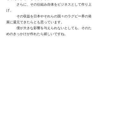
さらに、その仕組み自体をビジネスとして作り上
げ、
その収益を日本やそれらの国々のラグビー界の発
展に還元できたらとも思っています。
僕が大きな影響を与えられないとしても、そのた
めのきっかけが作れたら嬉しいですね。
廣瀬
：もう一つは、あらゆる人にスタジアムを楽しんで
もらいたいですね。
試合会場でビーガンの味噌汁キッチンカーを出し
ているのもその一環ですし、
例えば、CHEERPHONEのサービスを使って、ラ
グビーのことをもっと知っていただいたり、
目の不自由な方にも楽しんでいただけるといいな
と思っています。
ラグビーは多様性のスポーツとも言われています
けど、
来場者の方の多様性にも対応したインクルーシブ
なスタジアムを作りたいですね。
木村
：ありがとうございます。私たちも是非廣瀬さんの
描く未来の実現に協力をさせてください。