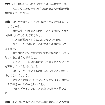
木村
：私もおいしいもの食べてるときは幸せです。笑
では、ウェルビーイングに生きるための秘訣があ
れば教えてください。
廣瀬
：自分がやりたいことや好きなことを見つけるって
ことですかね。
自分の中で何が好きなのか、どうなりたいとかど
うありたいのかが見えてくると、
生き方が変わってくるんじゃないですかね。
例えば、ただ会社にいると主語が会社になってし
まったり、
何も目的がないと世の中の流れに流されてしまっ
たりすると思うんですよね。
そうやって、自分の心に対して素直じゃないこと
を選択していくとだんだんと
自分らしさっていうものを見失っていき、幸せで
はなくなってしまう。
そういう意味で、好きなことを見つけて、自分に
正直に生きられるのかということは
ウェルビーイングに生きる上で大事だと思いま
す。
廣瀬
：あとは自然体でいるとか自然に触れることも大事