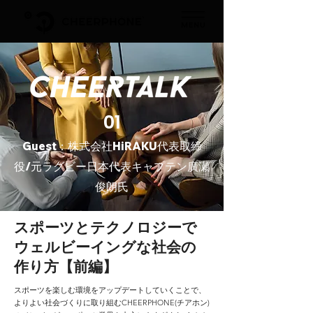
01
Guest：株式会社HiRAKU代表取締
役/元ラグビー日本代表キャプテン廣瀬
俊朗氏
スポーツとテクノロジーで
ウェルビーイングな社会の
作り方【前編】
スポーツを楽しむ環境をアップデートしていくことで、
よりよい社会づくりに取り組むCHEERPHONE(チアホン)