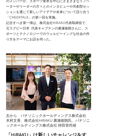
のメンバーが、スポーツ業界を中心にさまざまなイノベ
ーターやリーダーの方々とのインタビューや共創型セッ
ションを通じて新しいアイデアや未来について語り合う
「CHEERTALK」の第一回を実施。
記念すべき第一弾は、株式会社HiRAKU代表取締役で、
元ラグビー日本 代表キャプテンの廣瀬俊朗さんに、ス
ポーツとテクノロジーでのウェルビーイングな社会の作
り方をテーマにお話を伺った。
左から パナソニックホールディングス株式会社
木村文香、株式会社HiRAKU 廣瀬俊朗氏、パナソニ
ックホールディングス株式会社 持田登尚雄
「HiRAKU」は新しいチャレンジをす