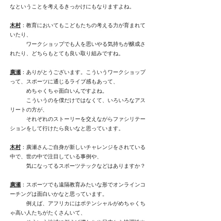
なということを考えるきっかけにもなりますよね。
木村
：教育においてもこどもたちの考える力が育まれて
いたり、
ワークショップでも人を思いやる気持ちが醸成さ
れたり、どちらもとても良い取り組みですね。
廣瀬
：ありがとうございます。こういうワークショップ
って、スポーツに通じるライブ感もあって、
めちゃくちゃ面白いんですよね。
こういうのを僕だけではなくて、いろいろなアス
リートの方が、
それぞれのストーリーを交えながらファシリテー
ションをして行けたら良いなと思っています。
木村
：廣瀬さんご自身が新しいチャレンジをされている
中で、世の中で注目している事例や、
気になってるスポーツテックなどはありますか？
廣瀬
：スポーツでも遠隔教育みたいな形でオンラインコ
ーチングは面白いかなと思っています。
例えば、アフリカにはポテンシャルがめちゃくち
ゃ高い人たちがたくさんいて、