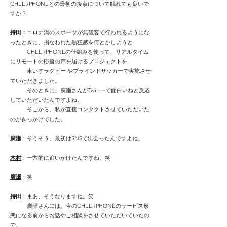
CHEERPHONEとの最初の接点について触れても良いで
すか？
持田
：
コロナ渦のスポーツが無観客で行われるようにな
ったときに、損なわれた熱狂感を何とかしようと
CHEERPHONEの仕組みを使って、リアルタイム
にリモートの応援の声を届けるプロジェクトを
車いすラグビー やブラインドサッカーで実施させ
ていただきました。
そのときに、廣瀬さんがTwitterで面白いねと反応
していただいたんですよね。
そこから、私が直接コンタクトさせていただいた
のがきっかけでした。
廣瀬
：そうそう、最初はSNSで出会ったんですよね。
木村
：一方的に追いかけたんですね。笑
廣瀬
：笑
持田
：まあ、そうなりますね。笑
廣瀬さんには、今のCHEERPHONEのサービス形
態になる前からお話やご相談をさせていただいていたの
で、