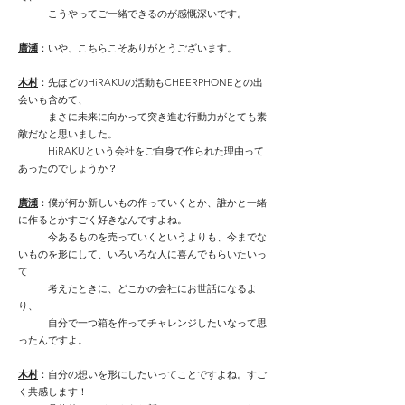
こうやってご一緒できるのが感慨深いです。
廣瀬
：いや、こちらこそありがとうございます。
木村
：先ほどのHiRAKUの活動もCHEERPHONEとの出
会いも含めて、
まさに未来に向かって突き進む行動力がとても素
敵だなと思いました。
HiRAKUという会社をご自身で作られた理由って
あったのでしょうか？
廣瀬
：僕が何か新しいもの作っていくとか、誰かと一緒
に作るとかすごく好きなんですよね。
今あるものを売っていくというよりも、今までな
いものを形にして、いろいろな人に喜んでもらいたいっ
て
考えたときに、どこかの会社にお世話になるよ
り、
自分で一つ箱を作ってチャレンジしたいなって思
ったんですよ。
木村
：自分の想いを形にしたいってことですよね。すご
く共感します！