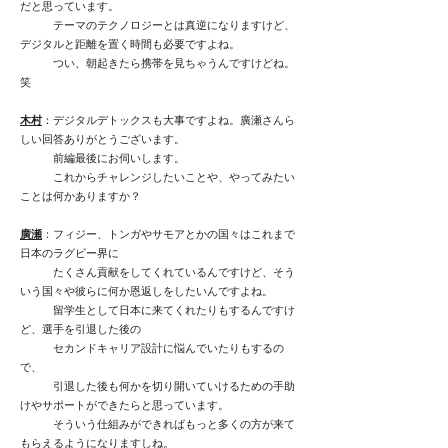
だと思っています。
テーマのテクノロジーとは真逆になりますけど、
デジタルと距離を置く時間も必要ですよね。
つい、朝起きたら携帯を見ちゃうんですけどね。
笑
木村
：デジタルデトックスも大事ですよね。廣瀬さんら
しい回答ありがとうございます。
前編最後にお伺いします。
これからチャレンジしたいことや、やってみたい
ことは何かありますか？
廣瀬
：フィジー、トンガやサモアとかの国々はこれまで
日本のラグビー界に
たくさん貢献をしてくれているんですけど、そう
いう国々や彼らに何か恩返しをしたいんですよね。
留学生として日本に来てくれたりもするんですけ
ど、選手を引退した後の
セカンドキャリア設計に悩んでいたりもするの
で、
引退した後も何かを切り開いていけるための手助
けやサポートができたらと思っています。
そういう仕組みができればもっと多くの方が来て
もらえるようになりますしね。