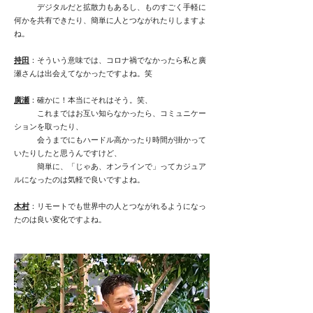
デジタルだと拡散力もあるし、ものすごく手軽に
何かを共有できたり、簡単に人とつながれたりしますよ
ね。
持田
：そういう意味では、コロナ禍でなかったら私と廣
瀬さんは出会えてなかったですよね。笑
廣瀬
：確かに！本当にそれはそう。笑、
これまではお互い知らなかったら、コミュニケー
ションを取ったり、
会うまでにもハードル高かったり時間が掛かって
いたりしたと思うんですけど、
簡単に、「じゃあ、オンラインで」ってカジュア
ルになったのは気軽で良いですよね。
木村
：リモートでも世界中の人とつながれるようになっ
たのは良い変化ですよね。