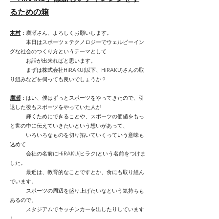
るための箱
木村
：
廣瀬さん、よろしくお願いします。
本日はスポーツｘテクノロジーでウェルビーイン
グな社会のつくり方というテーマとして
お話が出来ればと思います。
まずは株式会社HiRAKU(以下、HiRAKU)さんの取
り組みなどを伺っても良いでしょうか？
廣瀬
：
はい、僕はずっとスポーツをやってきたので、引
退した後もスポーツをやっていた人が
輝くためにできることや、スポーツの価値をもっ
と世の中に伝えていきたいという想いがあって、
いろいろなものを切り拓いていくっていう意味も
込めて
会社の名前にHiRAKU(ヒラク)という名前をつけま
した。
最近は、教育的なことですとか、食にも取り組ん
でいます。
スポーツの周辺を盛り上げたいなという気持ちも
あるので、
スタジアムでキッチンカーを出したりしています
し、