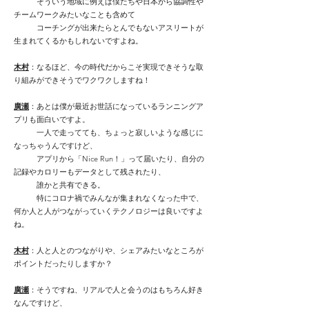
そういう地域に例えば僕たちや日本から協調性や
チームワークみたいなことも含めて
コーチングが出来たらとんでもないアスリートが
生まれてくるかもしれないですよね。
木村
：なるほど、今の時代だからこそ実現できそうな取
り組みができそうでワクワクしますね！
廣瀬
：あとは僕が最近お世話になっているランニングア
プリも面白いですよ。
一人で走ってても、ちょっと寂しいような感じに
なっちゃうんですけど、
アプリから「Nice Run！」って届いたり、自分の
記録やカロリーもデータとして残されたり、
誰かと共有できる。
特にコロナ禍でみんなが集まれなくなった中で、
何か人と人がつながっていくテクノロジーは良いですよ
ね。
木村
：人と人とのつながりや、シェアみたいなところが
ポイントだったりしますか？
廣瀬
：そうですね、リアルで人と会うのはもちろん好き
なんですけど、